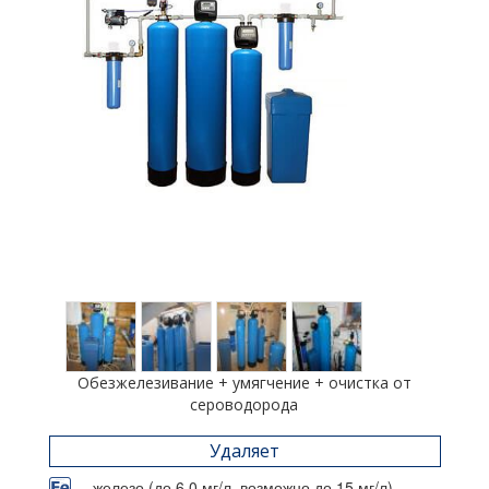
Обезжелезивание + умягчение + очистка от
сероводорода
Удаляет
железо (до 6,0 мг/л, возможно до 15 мг/л)