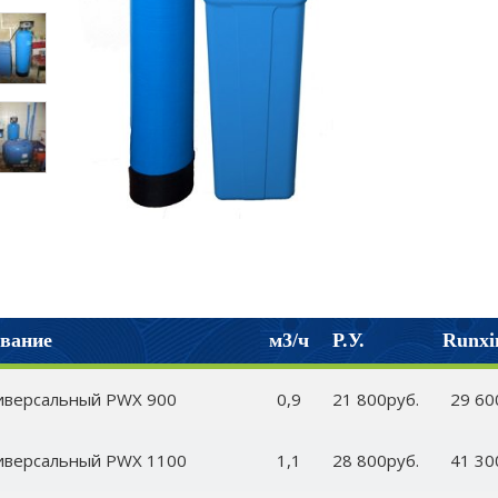
вание
м3/ч
Р.У.
Runxi
иверсальный PWX 900
0,9
21 800руб.
29 60
иверсальный PWX 1100
1,1
28 800руб.
41 30