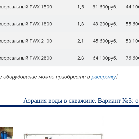
иверсальный PWX 1500
1,5
31 600руб.
44 10
иверсальный PWX 1800
1,8
43 200руб.
55 60
иверсальный PWX 2100
2,1
45 600руб.
58 10
иверсальный PWX 2800
2,8
64 100руб.
76 60
е оборудование можно приобрести в
рассрочку
!
Аэрация воды в скважине. Вариант №3: о