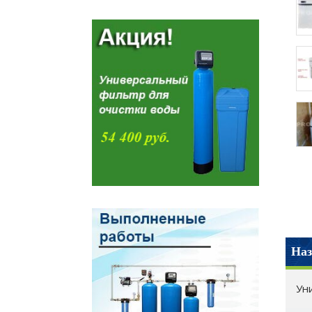
Наз
Ун