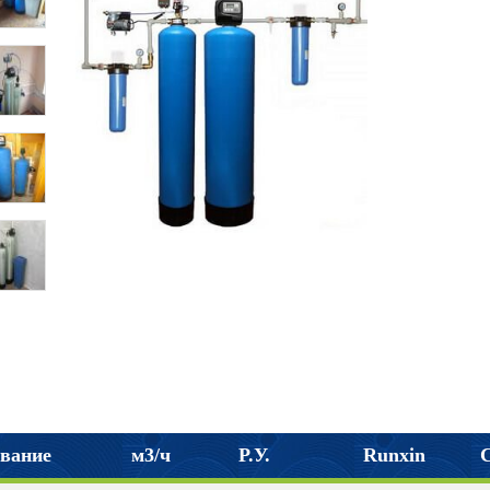
вание
м3/ч
Р.У.
Runxin
C