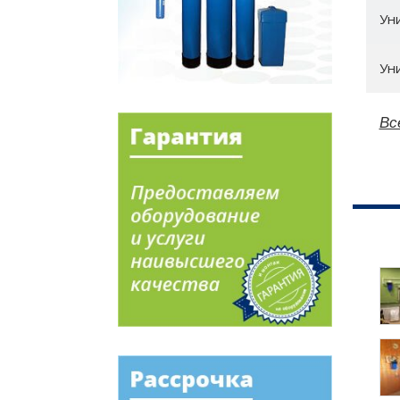
Ун
Ун
Вс