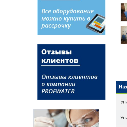
Наз
Ун
Ун