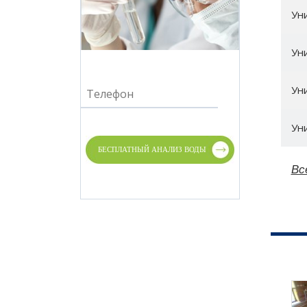
Ун
Ун
Ун
Ун
Вс