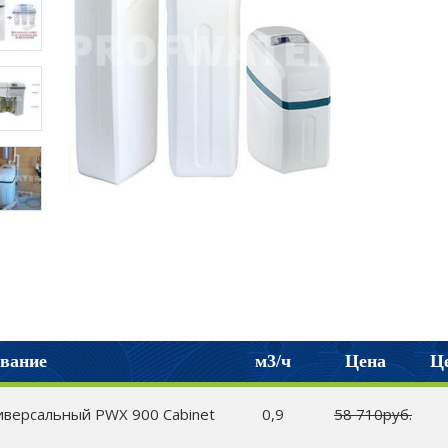
вание
м3/ч
Цена
Це
иверсальный PWX 900 Cabinet
0,9
58 710руб.